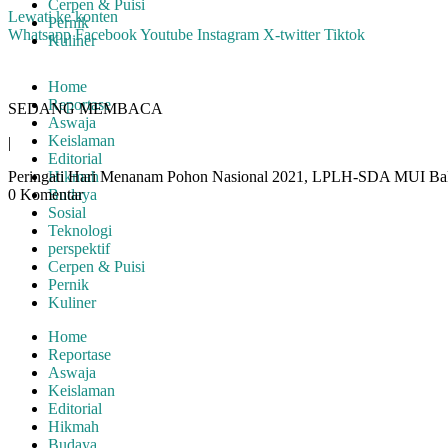
Cerpen & Puisi
Lewati ke konten
Pernik
Whatsapp
Facebook
Youtube
Instagram
X-twitter
Tiktok
Kuliner
Home
Reportase
SEDANG MEMBACA
Aswaja
Keislaman
|
Editorial
Peringati Hari Menanam Pohon Nasional 2021, LPLH-SDA MUI Bal
Hikmah
0 Komentar
Budaya
Sosial
Teknologi
perspektif
Cerpen & Puisi
Pernik
Kuliner
Home
Reportase
Aswaja
Keislaman
Editorial
Hikmah
Budaya