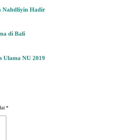
n Nahdliyin Hadir
ma di Bali
es Ulama NU 2019
dai
*