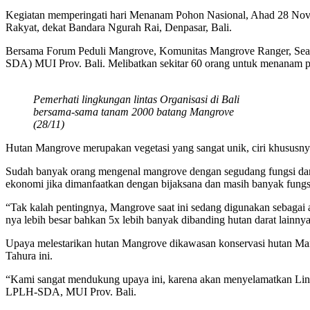
Kegiatan memperingati hari Menanam Pohon Nasional, Ahad 28 Nov
Rakyat, dekat Bandara Ngurah Rai, Denpasar, Bali.
Bersama Forum Peduli Mangrove, Komunitas Mangrove Ranger, Sea S
SDA) MUI Prov. Bali. Melibatkan sekitar 60 orang untuk menanam 
Pemerhati lingkungan lintas Organisasi di Bali
bersama-sama tanam 2000 batang Mangrove
(28/11)
Hutan Mangrove merupakan vegetasi yang sangat unik, ciri khususnya
Sudah banyak orang mengenal mangrove dengan segudang fungsi dan ma
ekonomi jika dimanfaatkan dengan bijaksana dan masih banyak fungsi
“Tak kalah pentingnya, Mangrove saat ini sedang digunakan sebagai 
nya lebih besar bahkan 5x lebih banyak dibanding hutan darat lainn
Upaya melestarikan hutan Mangrove dikawasan konservasi hutan Mangr
Tahura ini.
“Kami sangat mendukung upaya ini, karena akan menyelamatkan Lingku
LPLH-SDA, MUI Prov. Bali.