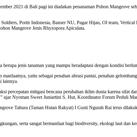
ember 2021 di Bali pagi ini diadakan penanaman Pohon Mangrove se
oldiers, Portir Indonesia, Banser NU, Pagar Hijau, OI team, Verti
pohon Mangrove Jenis Rhyzopora Apiculata.
 berupa jenis tanaman yang mampu beradaptasi dengan kondisi berlumpu
nfaatnya, yaitu sebagai penahan abrasi pantai, penahan gelombang da
 lainnya.
aksi percepatan mitigasi bencana perubahan iklim dunia karena sifat d
ya” ujar Nyoman Sweet Juniartini S. Hut, Koordinator Forum Peduli Ma
ove Tahura (Taman Hutan Rakyat) I Gusti Ngurah Rai terus dilakukan, 
ngan, serta sangat bermanfaat bagi biodiversity, ekologi laut dan k