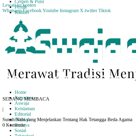
Cerpen & Puisi
Lewati ke konten
Pernik
Whatsapp
Facebook
Youtube
Instagram
X-twitter
Tiktok
Kuliner
Home
Reportase
SEDANG MEMBACA
Aswaja
Keislaman
|
Editorial
Sunah Nabi yang Menjelaskan Tentang Hak Tetangga Beda Agama
Hikmah
0 Komentar
Budaya
Sosial
Teknologi