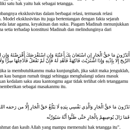
ki satu hak yaitu hak sebagai tetangga.
angnya eksklusivitas dalam berbagai relasi, termasuk relasi
Model eksklusivitas itu juga bertentangan dengan fakta sejarah
 beda latar agama, keyakinan dan suku. Piagam Madinah menunjukkan
 setia terhadap konstitusi Madinah dan melindunginya dari
أَتَدْرُونَ مَا حَقُّ الْجَارِ إِنِ اسْتَعَانَ بِكَ أَعَنْتَهُ وَإِنِ اسْتَقْرَضَكَ أَقْرَضْتَهُ وَإِنِ افْتَ
الرِّيحَ إِلَّا بِإِذْنِهِ وَإِذَا اشْتَرَيْتَ فَاكِهَةً فَأَهْدِ لَهُ فَإِنْ لَمْ تَفْعَلْ فَأَدْخِلْهَا سِرًّا
 jika ia membutuhkanmu maka kunjungilah, jika sakit maka jenguklah,
ngan kau bangun rumah tinggi sehingga menghalangi udara masuk
n kedalam saku atau kantongmu agar tidak terlihat oleh tetanggamu
memberikan sebagai masakanmu itu.
تَدْرُونَ مَا حَقُّ الْجَارِ وَالَّذِي نَفْسِي بِيَدِهِ لَا يَبْلُغُ حَقَّ الْجَارِ إِلَّا من رَحمَه الل
فَمَا زَالَ يُوصِيهِمْ بِالْجَارِ حَتَّى ظَنُّوا أَنَّهُ سَيُوَرِّثُه
ahmat dan kasih Allah yang mampu memenuhi hak tetangga itu”.