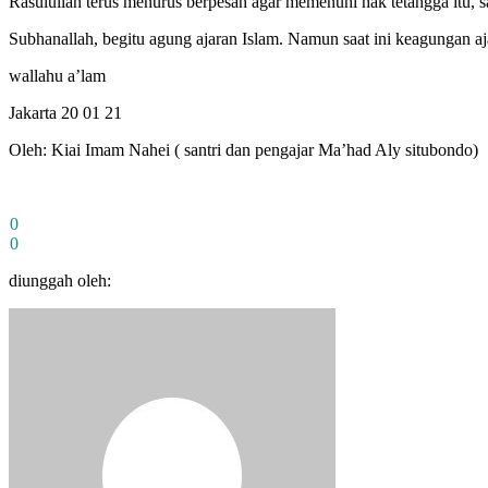
Rasulullah terus menurus berpesan agar memenuhi hak tetangga itu, 
Subhanallah, begitu agung ajaran Islam. Namun saat ini keagungan aj
wallahu a’lam
Jakarta 20 01 21
Oleh: Kiai Imam Nahei ( santri dan pengajar Ma’had Aly situbondo)
0
0
diunggah oleh: