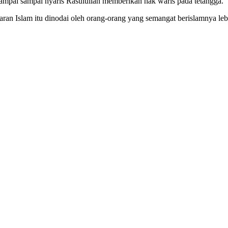
sampai sampai nyaris Rasulullah memberikan hak waris pada tetangga.
aran Islam itu dinodai oleh orang-orang yang semangat berislamnya lebi