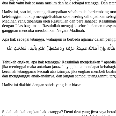
dua hak yaitu hak sesama muslim dan hak sebagai tetangga. Dan tetan
Hadist ini, saat ini, penting disampaikan sebab mulai berkembang mo
ketetanggaan cukup menggelisahkan sebab seringkali dijadikan sebaga
Madinah yang dibangun oleh Rasulullah dan para sahabat. Rasululla
dengan Jelas bagaimana Rasulullah mengajak seluruh elemen masyara
gangguan mencoba merobohkan Negara Madinah.
Apa hak sebagai tetangga, walaupun ia berbeda agama? dalam penggal
ْتَهُ وَإِنْ أَصَابَتْهُ مُصِيبَةٌ عَزَّيْتَهُ وَلَا تَسْتَطِلْ عَلَيْهِ بِالْبِنَاءِ فَتَحْجُبَ عَنْهُ
Tahukah engkau, apa hak tetangga? Rasulullah menjelaskan ” apabila
jika meninggal maka antarkan janazahnya, jika ia mendapat kebahagi
kerumah tetanggamu kecuali atas izinnya, jika engkau membeli buah
dan mengganggu anak-anaknya, dan jangan sampai tetangganmu terg
Hadist ini diakhiri dengan sabda yang laur biasa:
Sudah tahukah engkau hak tetangga? Demi dzat yang jiwa saya bera