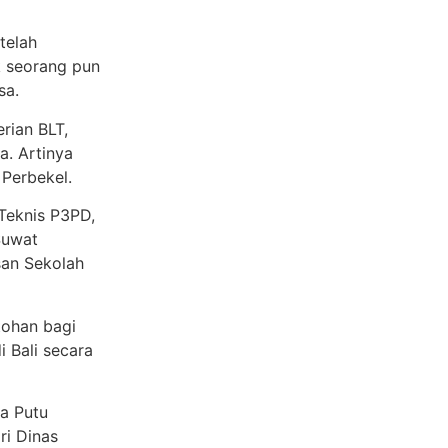
telah
k seorang pun
sa.
rian BLT,
a. Artinya
 Perbekel.
Teknis P3PD,
Suwat
san Sekolah
tohan bagi
i Bali secara
a Putu
i Dinas