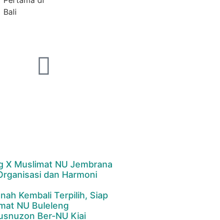
Pertama di
Bali
g X Muslimat NU Jembrana
 Organisasi dan Harmoni
anah Kembali Terpilih, Siap
mat NU Buleleng
usnuzon Ber-NU Kiai