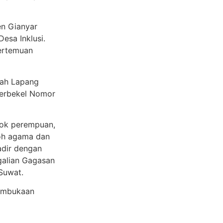
en Gianyar
esa Inklusi.
pertemuan
lah Lapang
Perbekel Nomor
pok perempuan,
koh agama dan
adir dengan
galian Gagasan
Suwat.
pembukaan