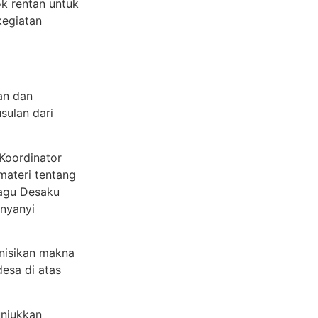
k rentan untuk
kegiatan
an dan
sulan dari
 Koordinator
ateri tentang
lagu Desaku
rnyanyi
nisikan makna
esa di atas
unjukkan