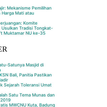
jir: Mekanisme Pemilihan
 Harga Mati atau
rjuangan: Komite
 Usulkan Tradisi Tongkat-
ft Muktamar NU ke-35
ER
atu-Satunya Masjid di
a
KSN Bali, Panitia Pastikan
adir
ak Sejarah Toleransi Umat
Salah Satu Tema Munas dan
 2019
ratis MWCNU Kuta, Badung