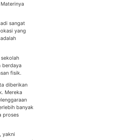
 Materinya
jadi sangat
lokasi yang
 adalah
s sekolah
ia berdaya
an fisik.
ta diberikan
k. Mereka
elenggaraan
erlebih banyak
a proses
 yakni