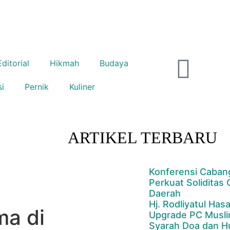
Editorial
Hikmah
Budaya
si
Pernik
Kuliner
ARTIKEL TERBARU
Konferensi Caban
Perkuat Soliditas
Daerah
Hj. Rodliyatul Has
ma di
Upgrade PC Musli
Syarah Doa dan H