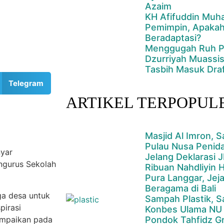
Azaim
KH Afifuddin Muha
Pemimpin, Apakah
Beradaptasi?
Menggugah Ruh Pe
Dzurriyah Muassis
Tasbih Masuk Dra
Telegram
ARTIKEL TERPOPUL
Masjid Al Imron, S
Pulau Nusa Penid
yar
Jelang Deklarasi J
ngurus Sekolah
Ribuan Nahdliyin H
Pura Langgar, Jej
Beragama di Bali
a desa untuk
Sampah Plastik, 
pirasi
Konbes Ulama NU
ampaikan pada
Pondok Tahfidz G