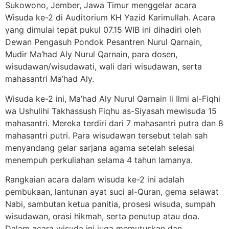
Sukowono, Jember, Jawa Timur menggelar acara
Wisuda ke-2 di Auditorium KH Yazid Karimullah. Acara
yang dimulai tepat pukul 07.15 WIB ini dihadiri oleh
Dewan Pengasuh Pondok Pesantren Nurul Qarnain,
Mudir Ma’had Aly Nurul Qarnain, para dosen,
wisudawan/wisudawati, wali dari wisudawan, serta
mahasantri Ma’had Aly.
Wisuda ke-2 ini, Ma’had Aly Nurul Qarnain li Ilmi al-Fiqhi
wa Ushulihi Takhassush Fiqhu as-Siyasah mewisuda 15
mahasantri. Mereka terdiri dari 7 mahasantri putra dan 8
mahasantri putri. Para wisudawan tersebut telah sah
menyandang gelar sarjana agama setelah selesai
menempuh perkuliahan selama 4 tahun lamanya.
Rangkaian acara dalam wisuda ke-2 ini adalah
pembukaan, lantunan ayat suci al-Quran, gema selawat
Nabi, sambutan ketua panitia, prosesi wisuda, sumpah
wisudawan, orasi hikmah, serta penutup atau doa.
Dalam acara wisuda ini juga memutuskan dan