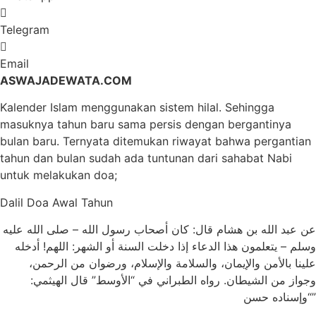
Telegram
Email
ASWAJADEWATA.COM
Kalender Islam menggunakan sistem hilal. Sehingga
masuknya tahun baru sama persis dengan bergantinya
bulan baru. Ternyata ditemukan riwayat bahwa pergantian
tahun dan bulan sudah ada tuntunan dari sahabat Nabi
untuk melakukan doa;
Dalil Doa Awal Tahun
ﻋﻦ ﻋﺒﺪ اﻟﻠﻪ ﺑﻦ ﻫﺸﺎﻡ ﻗﺎﻝ: ﻛﺎﻥ ﺃﺻﺤﺎﺏ ﺭﺳﻮﻝ اﻟﻠﻪ – ﺻﻠﻰ اﻟﻠﻪ ﻋﻠﻴﻪ
ﻭﺳﻠﻢ – ﻳﺘﻌﻠﻤﻮﻥ ﻫﺬا اﻟﺪﻋﺎء ﺇﺫا ﺩﺧﻠﺖ اﻟﺴﻨﺔ ﺃﻭ اﻟﺸﻬﺮ: اﻟﻠﻬﻢ! ﺃﺩﺧﻠﻪ
ﻋﻠﻴﻨﺎ ﺑﺎﻷﻣﻦ ﻭاﻹﻳﻤﺎﻥ، ﻭاﻟﺴﻼﻣﺔ ﻭاﻹﺳﻼﻡ، ﻭﺭﺿﻮاﻥ ﻣﻦ اﻟﺮﺣﻤﻦ،
ﻭﺟﻮاﺯ ﻣﻦ اﻟﺸﻴﻄﺎﻥ. رواه اﻟﻄﺒﺮاﻧﻲ ﻓﻲ “اﻷﻭﺳﻂ” ﻗﺎﻝ اﻟﻬﻴﺜﻤﻲ:
“ﻭﺇﺳﻨﺎﺩﻩ ﺣﺴﻦ”