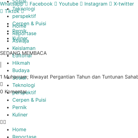
Sosial
Lewati
Whatsapp
Facebook
Youtube
Instagram
X-twitter
Teknologi
ke
Tiktok
perspektif
konten
Cerpen & Puisi
Home
Pernik
Reportase
Kuliner
Aswaja
Keislaman
SEDANG MEMBACA
Editorial
Hikmah
|
Budaya
1 Muharram; Riwayat Pergantian Tahun dan Tuntunan Saha
Sosial
Teknologi
0 Komentar
perspektif
Cerpen & Puisi
Pernik
Kuliner
Home
Reportase