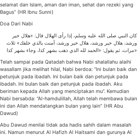
selamat dan Islam, aman dan iman, sehat dan rezeki yang
Bagus” (HR Ibnu Sunni)
Doa Dari Nabi
كان اﻟﻨﺒﻲ ﺻﻠﻰ اﻟﻠﻪ ﻋﻠﻴﻪ ﻭﺳﻠﻢ، ﺇﺫا ﺭﺃﻯ اﻟﻬﻼﻝ ﻗﺎﻝ: «ﻫﻼﻝ ﺧﻴﺮ
ﻭﺭﺷﺪ، ﻫﻼﻝ ﺧﻴﺮ ﻭﺭﺷﺪ، ﻫﻼﻝ ﺧﻴﺮ ﻭﺭﺷﺪ، ﺁﻣﻨﺖ ﺑﺎﻟﺬﻱ ﺧﻠﻘﻚ» ﺛﻼﺙ
ﻣﺮاﺕ، ﺛﻢ ﻳﻘﻮﻝ: «اﻟﺤﻤﺪ ﻟﻠﻪ اﻟﺬﻱ ﺫﻫﺐ ﺑﺸﻬﺮ ﻛﺬا، ﻭﺟﺎء ﺑﺸﻬﺮ ﻛﺬا»
Telah sampai pada Qatadah bahwa Nabi shalallahu alaihi
wasallam jika melihat hilal, Nabi berdoa: “Ini bulan baik dan
petunjuk pada ibadah. Ini bulan baik dan petunjuk pada
ibadah. Ini bulan baik dan petunjuk pada ibadah. Aku
beriman kepada Allah yang menciptakan mu”. Kemudian
Nabi bersabda: “Al-hamdulillah, Allah telah membawa bulan
ini dan Allah mendatangkan bulan yang lain” (HR Abu
Dawud)
Abu Dawud menilai tidak ada hadis sahih dalam masalah
ini. Namun menurut Al Hafizh Al Haitsami dan gurunya Al