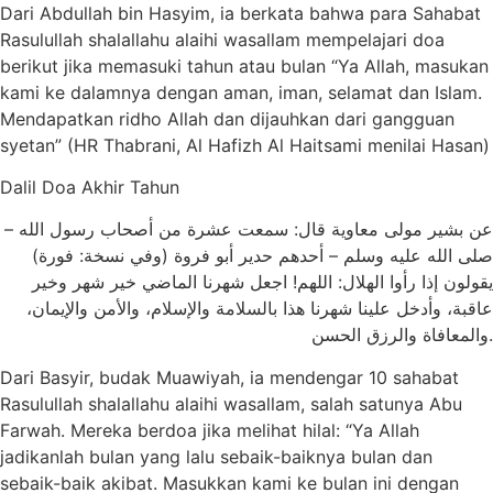
Dari Abdullah bin Hasyim, ia berkata bahwa para Sahabat
Rasulullah shalallahu alaihi wasallam mempelajari doa
berikut jika memasuki tahun atau bulan “Ya Allah, masukan
kami ke dalamnya dengan aman, iman, selamat dan Islam.
Mendapatkan ridho Allah dan dijauhkan dari gangguan
syetan” (HR Thabrani, Al Hafizh Al Haitsami menilai Hasan)
Dalil Doa Akhir Tahun
ﻋﻦ ﺑﺸﻴﺮ ﻣﻮﻟﻰ ﻣﻌﺎﻭﻳﺔ ﻗﺎﻝ: ﺳﻤﻌﺖ ﻋﺸﺮﺓ ﻣﻦ ﺃﺻﺤﺎﺏ ﺭﺳﻮﻝ اﻟﻠﻪ –
ﺻﻠﻰ اﻟﻠﻪ ﻋﻠﻴﻪ ﻭﺳﻠﻢ – ﺃﺣﺪﻫﻢ ﺣﺪﻳﺮ ﺃﺑﻮ ﻓﺮﻭﺓ (ﻭﻓﻲ ﻧﺴﺨﺔ: ﻓﻮﺭﺓ)
ﻳﻘﻮﻟﻮﻥ ﺇﺫا ﺭﺃﻭا اﻟﻬﻼﻝ: اﻟﻠﻬﻢ! اﺟﻌﻞ ﺷﻬﺮﻧﺎ اﻟﻤﺎﺿﻲ ﺧﻴﺮ ﺷﻬﺮ ﻭﺧﻴﺮ
ﻋﺎﻗﺒﺔ، ﻭﺃﺩﺧﻞ ﻋﻠﻴﻨﺎ ﺷﻬﺮﻧﺎ ﻫﺬا ﺑﺎﻟﺴﻼﻣﺔ ﻭاﻹﺳﻼﻡ، ﻭاﻷﻣﻦ ﻭاﻹﻳﻤﺎﻥ،
ﻭاﻟﻤﻌﺎﻓﺎﺓ ﻭاﻟﺮﺯﻕ اﻟﺤﺴﻦ.
Dari Basyir, budak Muawiyah, ia mendengar 10 sahabat
Rasulullah shalallahu alaihi wasallam, salah satunya Abu
Farwah. Mereka berdoa jika melihat hilal: “Ya Allah
jadikanlah bulan yang lalu sebaik-baiknya bulan dan
sebaik-baik akibat. Masukkan kami ke bulan ini dengan