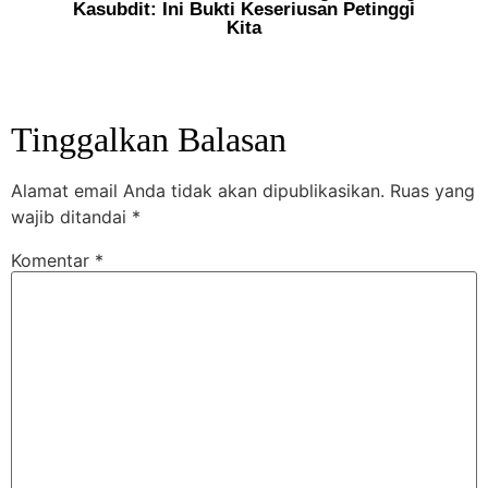
Kasubdit: Ini Bukti Keseriusan Petinggi
Seb
Kita
Tinggalkan Balasan
Alamat email Anda tidak akan dipublikasikan.
Ruas yang
wajib ditandai
*
Komentar
*