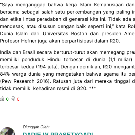
“Saya menganggap bahwa kerja Islam Kemanusiaan dan g
bersama sebagai salah satu perkembangan yang paling ino
dan etika lintas peradaban di generasi kita ini. Tidak ada
mendesak, atau disusun dengan baik seperti ini,” kata Ro
Dunia Islam dari Universitas Boston dan presiden Ameri
Profesor Hefner juga akan berpartisipasi dalam R20.
India dan Brasil secara berturut-turut akan memegang pr
memiliki penduduk Hindu terbesar di dunia (1,1 miliar)
terbesar kedua (194 juta). Dengan demikian, R20 mengambi
84% warga dunia yang mengatakan bahwa agama itu pent
(Pew Research 2016). Ratusan juta dari mereka tinggal d
tidak memiliki kehadiran resmi di G20. ***
0
0
Diunggah Oleh:
DADIE W PRASETYOADI