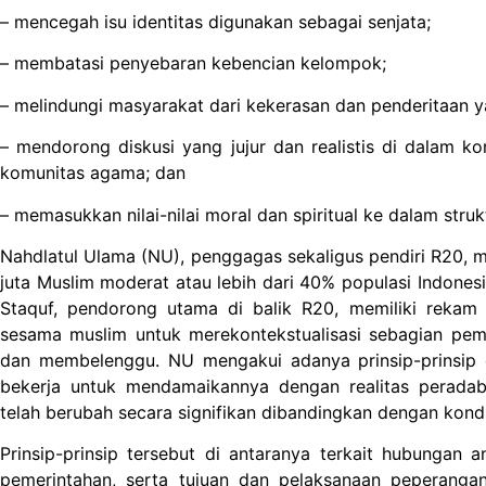
– mencegah isu identitas digunakan sebagai senjata;
– membatasi penyebaran kebencian kelompok;
– melindungi masyarakat dari kekerasan dan penderitaan ya
– mendorong diskusi yang jujur dan realistis di dalam k
komunitas agama; dan
– memasukkan nilai-nilai moral dan spiritual ke dalam stru
Nahdlatul Ulama (NU), penggagas sekaligus pendiri R20, 
juta Muslim moderat atau lebih dari 40% populasi Indone
Staquf, pendorong utama di balik R20, memiliki rekam
sesama muslim untuk merekontekstualisasi sebagian pem
dan membelenggu. NU mengakui adanya prinsip-prinsip 
bekerja untuk mendamaikannya dengan realitas peradab
telah berubah secara signifikan dibandingkan dengan kondis
Prinsip-prinsip tersebut di antaranya terkait hubungan 
pemerintahan, serta tujuan dan pelaksanaan peperangan