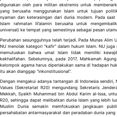
digunakan oleh para militan ekstremis untuk membenar
yang berusaha menggunakan Islam untuk tujuan polit
nyaman dan keterasingan dari dunia modern. Pada saat
Islam rahmatan lil’alamin berusaha untuk mengembal
universal) ke tempat yang semestinya sebagai pesan utam
Perubahan sesungguhnya telah terjadi. Pada Munas Alim U
NU menolak kategori “kafir” dalam hukum Islam. NU jug
memutuskan bahwa umat Islam tidak memiliki kewaji
kekhalifahan. Sebelumnya, pada 2017, Mahkamah Agun
kelompok agama harus diperlakukan sama di hadapan huk
itu akan dianggap “inkonstitusional”.
Dengan mengakui adanya tantangan di Indonesia sendiri, N
Values (Sekretariat R20) mengundang Sekretaris Jender
Mekkah, Syaikh Muhammad bin Abdul Karim al-Issa, unt
R20, sehingga dapat melibatkan dunia Islam yang lebih lu
Muslim Dunia semakin memfokuskan jangkauan publ
persahabatan antarmasyarakat dan peradaban dunia yang