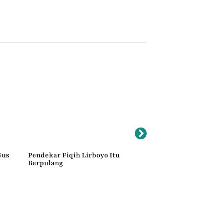
Gus
Pendekar Fiqih Lirboyo Itu
Tarawih Pertama dan 
Berpulang
Bersamaan; Jalan Ten
Toleransi Sejati di Bali