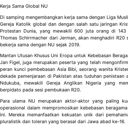
Kerja Sama Global NU
Di samping mengembangkan kerja sama dengan Liga Musli
Gereja Katolik global dan dengan salah satu jaringan Krist
Protestan Dunia, yang mewakili 600 juta orang di 143 n
Thomas Schirrmacher dari Jerman, akan menghadiri R20 se
bekerja sama dengan NU sejak 2019.
Mantan Utusan Khusus Uni Eropa untuk Kebebasan Beragam
Jan Figel, juga merupakan peserta yang telah mengonfirm
peran kunci pembebasan Asia Bibi, seorang wanita Kriste
dekade pemenjaraan di Pakistan atas tuduhan penistaa
Ndukuba, mewakili Gereja Anglikan Nigeria yang memi
berpidato pada sesi pembukaan R20.
Para ulama NU merupakan aktor-aktor yang paling kuat
operasional dalam mempromosikan kebebasan beragama b
ini. Mereka memanfaatkan kekuatan unik dari pemahama
pluralistik dan toleran yang berasal dari Jawa abad ke-16.