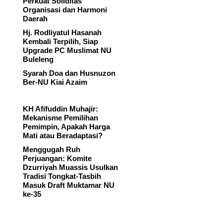
Perkuat Soliditas
Organisasi dan Harmoni
Daerah
Hj. Rodliyatul Hasanah
Kembali Terpilih, Siap
Upgrade PC Muslimat NU
Buleleng
Syarah Doa dan Husnuzon
Ber-NU Kiai Azaim
KH Afifuddin Muhajir:
Mekanisme Pemilihan
Pemimpin, Apakah Harga
Mati atau Beradaptasi?
Menggugah Ruh
Perjuangan: Komite
Dzurriyah Muassis Usulkan
Tradisi Tongkat-Tasbih
Masuk Draft Muktamar NU
ke-35