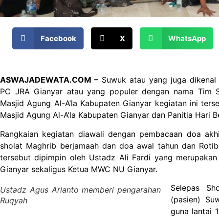
Facebook
X
WhatsApp
ASWAJADEWATA.COM –
Suwuk atau yang juga dikenal d
PC JRA Gianyar atau yang populer dengan nama Tim S
Masjid Agung Al-A’la Kabupaten Gianyar kegiatan ini ter
Masjid Agung Al-A’la Kabupaten Gianyar dan Panitia Hari 
Rangkaian kegiatan diawali dengan pembacaan doa akhir
sholat Maghrib berjamaah dan doa awal tahun dan Rotib
tersebut dipimpin oleh Ustadz Ali Fardi yang merupaka
Gianyar sekaligus Ketua MWC NU Gianyar.
Selepas Sh
Ustadz Agus Arianto memberi pengarahan
(pasien) Su
Ruqyah
guna lantai 1