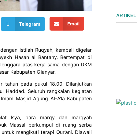
ARTIKEL
Email
Telegram
engan istilah Ruqyah, kembali digelar
yekh Hasan al Bantany. Bertempat di
selenggara atas kerja sama dengan DKM
Besar Kabupaten Gianyar.
 tahun pada pukul 18.00. Dilanjutkan
ul Haddad. Seluruh rangkaian kegiatan
n Imam Masjid Agung Al-A’la Kabupaten
olat Isya, para marqy dan marqyah
wuk Massal berkumpul di ruang serba
 untuk mengikuti terapi Qur’ani. Diawali