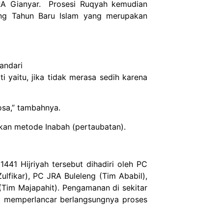
RA Gianyar. Prosesi Ruqyah kemudian
ang Tahun Baru Islam yang merupakan
kandari
 yaitu, jika tidak merasa sedih karena
osa,” tambahnya.
kan metode Inabah (pertaubatan).
41 Hijriyah tersebut dihadiri oleh PC
lfikar), PC JRA Buleleng (Tim Ababil),
im Majapahit). Pengamanan di sekitar
na memperlancar berlangsungnya proses