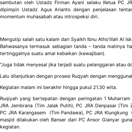
sambutan oleh Ustadz Firman Ayani selaku Ketua PC J
dipimpin Ustadz Agus Arianto dengan penjelasan tent
momentum muhasabah atau introspeksi diri.
Mengutip salah satu kalam dari Syaikh Ibnu Atho’illah Al Is
Bahwasanya termasuk sebagian tanda – tanda matinya hati
tertinggalnya suatu amal kebaikan (kewajiban).
“Juga tidak menyesal jika terjadi suatu pelanggaran atau d
Lalu dilanjutkan dengan prosesi Ruqyah dengan mengguna
Kegiatan malam ini berakhir hingga pukul 21.30 wita.
Ruqiyah yang bertepatan dengan peringatan 1 Muharram 14
JRA Jembrana (Tim Jalak Putih), PC JRA Denpasar (Tim Zu
PC JRA Karangasem (Tim Pandawa), PC JRA Klungkung (T
masjid dilakukan oleh Banser dari PC Ansor Gianyar gu
kegiatan.