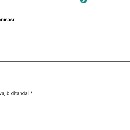
nisasi
Rombongan Santri Suk
ajib ditandai
*