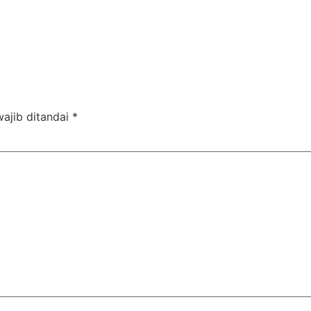
“Ikhlas”, Sesuatu yang Malaikat Tidak Dapat M
Setan pun Tidak Sanggup Merusaknya
ajib ditandai
*