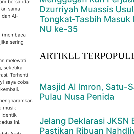
llam bersabda:
Dzurriyah Muassis Usul
r’an sama
 dan Al-
Tongkat-Tasbih Masuk 
NU ke-35
ar (membaca
jika sering
ARTIKEL TERPOPUL
an melewati
, seketika
asi. Terhenti
yi saya coba
Masjid Al Imron, Satu-S
kembali.
Pulau Nusa Penida
g mengharamkan
a musik
 identik
Jelang Deklarasi JKSN Ba
edua ini.
Pastikan Ribuan Nahdli
sidah Arab