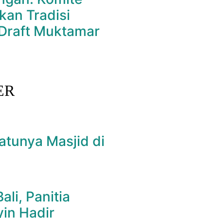
kan Tradisi
Draft Muktamar
ER
atunya Masjid di
li, Panitia
yin Hadir