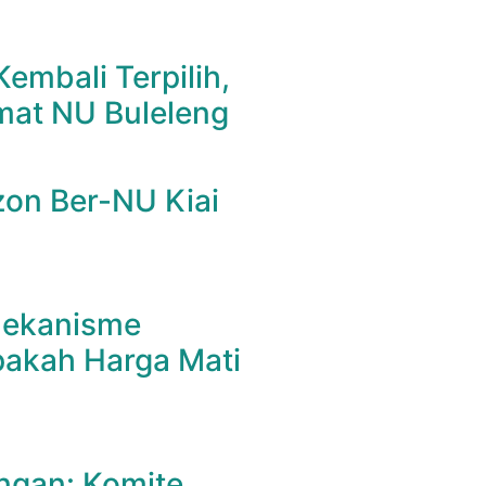
Kembali Terpilih,
mat NU Buleleng
on Ber-NU Kiai
 Mekanisme
pakah Harga Mati
ngan: Komite