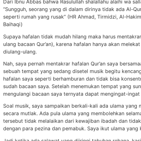
Dari Ibnu Abbas bahwa Rasulullah shalallahu alaihi wa sa
“Sungguh, seorang yang di dalam dirinya tidak ada Al-Qu
seperti rumah yang rusak” (HR Ahmad, Tirmidzi, Al-Hakim
Baihaqi)
Supaya hafalan tidak mudah hilang maka harus mentakr
ulang bacaan Qur’an), karena hafalan hanya akan melekat 
diulang-ulang.
Nah, saya pernah mentakrar hafalan Qur’an saya bersama
sebuah tempat yang sedang disetel musik begitu kencang
hafalan saya seperti berhamburan dan tidak bisa konsentr
sudah bacaan saya. Setelah menemukan tempat yang sun
mengulangi bacaan saya ternyata dapat mengingat-ingat 
Soal musik, saya sampaikan berkali-kali ada ulama yan
secara mutlak. Ada pula ulama yang membolehkan selam
tersebut tidak melalaikan dari kewajiban ibadah dan tidak
dengan para pezina dan pemabuk. Saya ikut ulama yang k
Jadi ketika ada salawat yang diiringi tabuhan rebana, ka