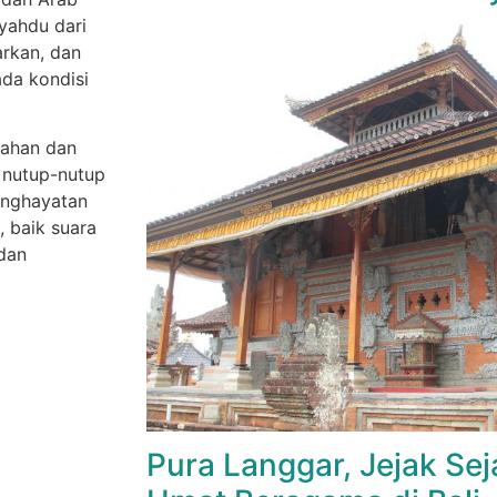
syahdu dari
arkan, dan
ada kondisi
kahan dan
 nutup-nutup
penghayatan
, baik suara
 dan
Pura Langgar, Jejak Sej