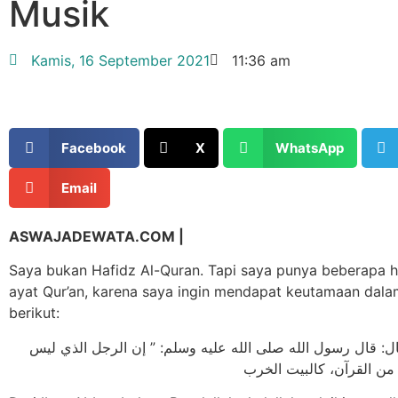
Musik
Kamis, 16 September 2021
11:36 am
Facebook
X
WhatsApp
Email
ASWAJADEWATA.COM |
Saya bukan Hafidz Al-Quran. Tapi saya punya beberapa h
ayat Qur’an, karena saya ingin mendapat keutamaan dala
berikut:
: ﻗﺎﻝ ﺭﺳﻮﻝ اﻟﻠﻪ ﺻﻠﻰ اﻟﻠﻪ ﻋﻠﻴﻪ ﻭﺳﻠﻢ: ” ﺇﻥ اﻟﺮﺟﻞ اﻟﺬﻱ ﻟﻴﺲ