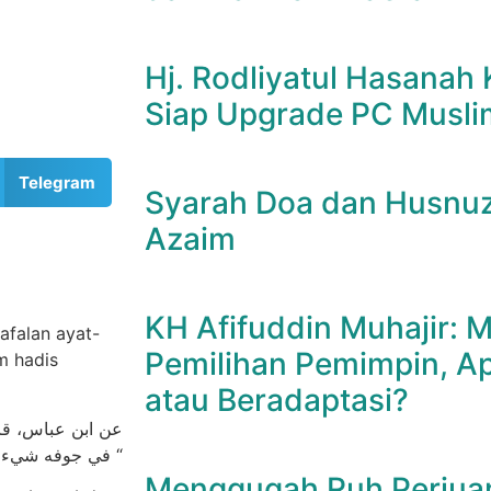
Hj. Rodliyatul Hasanah 
Siap Upgrade PC Musli
Telegram
Syarah Doa dan Husnuz
Azaim
KH Afifuddin Muhajir:
afalan ayat-
Pemilihan Pemimpin, A
m hadis
atau Beradaptasi?
ﻋﻦ اﺑﻦ ﻋﺒﺎﺱ، ﻗﺎﻝ
ﻓﻲ ﺟﻮﻓﻪ ﺷﻲء ﻣﻦ اﻟﻘﺮﺁﻥ، ﻛﺎﻟﺒﻴﺖ اﻟﺨﺮﺏ “
Menggugah Ruh Perjua